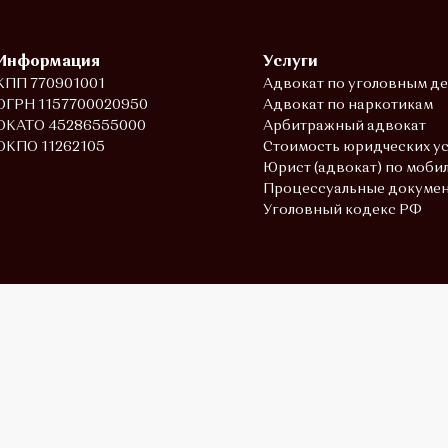
Информация
Услуги
КПП 770901001
Адвокат по уголовным д
ОГРН 1157700020950
Адвокат по наркотикам
ОКАТО 45286555000
Арбитражный адвокат
ОКПО 11262105
Стоимость юридческих ус
Юрист (адвокат) по моби
Процессуальные докуме
Уголовный кодекс РФ